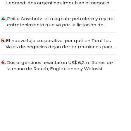
Legrand: dos argentinos impulsan el negocio
del wellness deportivo y el cuidado corporal
4.
Philip Anschutz, el magnate petrolero y rey del
entretenimiento que va por la licitación de
Tecnópolis junto a Fénix
5.
El nuevo lujo corporativo: por qué en Perú los
viajes de negocios dejan de ser reuniones para
convertirse en experiencias transformadoras
6.
Dos argentinos levantaron US$ 6,2 millones de
la mano de Rauch, Englebienne y Woloski