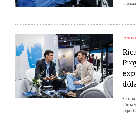
capacid
INNOV
Ric
Pro
exp
dóla
En una 
cómo vi
exporta