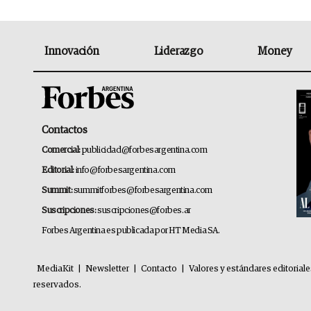
Innovación
Liderazgo
Money
Contactos
Comercial:
publicidad@forbesargentina.com
Editorial:
info@forbesargentina.com
Summit:
summitforbes@forbesargentina.com
Suscripciones:
suscripciones@forbes.ar
Forbes Argentina es publicada por HT Media SA.
MediaKit
|
Newsletter
|
Contacto
|
Valores y estándares editorial
reservados.