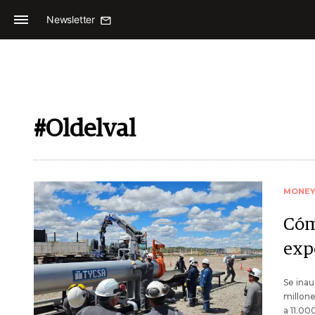
Newsletter
#Oldelval
MONE
Cómo
exp
Se inau
millone
a 11.00