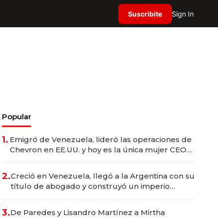
Suscribite
Sign In
Popular
1.
Emigró de Venezuela, lideró las operaciones de
Chevron en EE.UU. y hoy es la única mujer CEO
en Vaca Muerta
2.
Creció en Venezuela, llegó a la Argentina con su
título de abogado y construyó un imperio
gastronómico que revoluciona las marcas "fast
premium"
3.
De Paredes y Lisandro Martínez a Mirtha