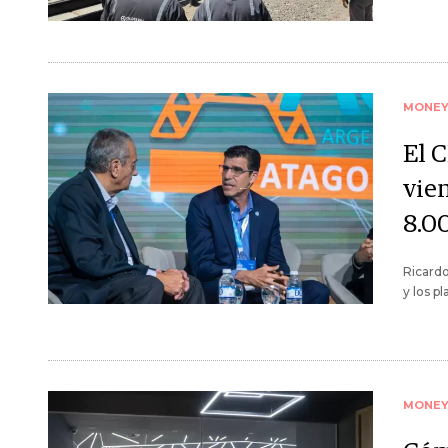
MONE
El 
vie
8.0
Ricardo
y los p
MONE