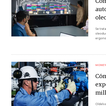
Cóm
aut
ole
Se trat
oleoduc
ergono
MONE
Cóm
exp
mil
Oldelva