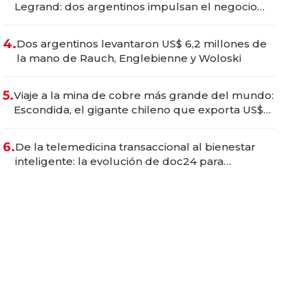
Legrand: dos argentinos impulsan el negocio
del wellness deportivo y el cuidado corporal
4.
Dos argentinos levantaron US$ 6,2 millones de
la mano de Rauch, Englebienne y Woloski
5.
Viaje a la mina de cobre más grande del mundo:
Escondida, el gigante chileno que exporta US$
14.000 millones anuales
6.
De la telemedicina transaccional al bienestar
inteligente: la evolución de doc24 para
transformar a las organizaciones