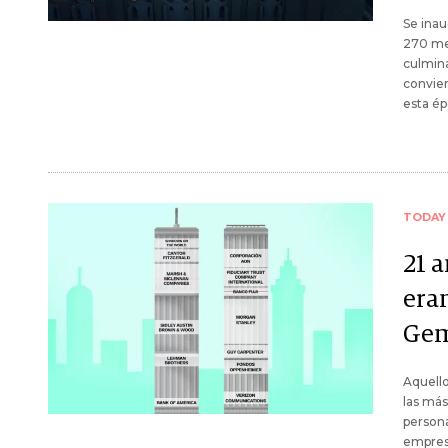
Se inau
270 met
culmina
convier
esta é
TODAY
21 a
era
Gem
Aquello
las más
persona
empresa