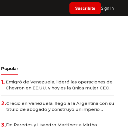
Suscribite
Sign In
Popular
1.
Emigró de Venezuela, lideró las operaciones de
Chevron en EE.UU. y hoy es la única mujer CEO
en Vaca Muerta
2.
Creció en Venezuela, llegó a la Argentina con su
título de abogado y construyó un imperio
gastronómico que revoluciona las marcas "fast
premium"
3.
De Paredes y Lisandro Martínez a Mirtha