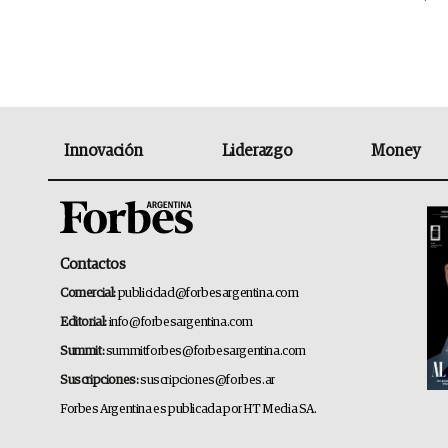
Innovación
Liderazgo
Money
Contactos
Comercial:
publicidad@forbesargentina.com
Editorial:
info@forbesargentina.com
Summit:
summitforbes@forbesargentina.com
Suscripciones:
suscripciones@forbes.ar
Forbes Argentina es publicada por HT Media SA.