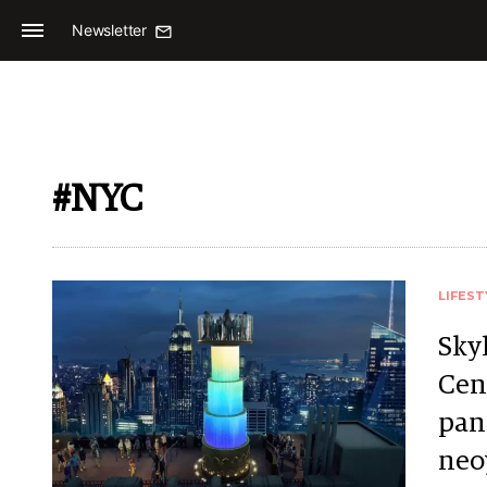
Newsletter
#NYC
LIFEST
Skyl
Cen
pan
neo