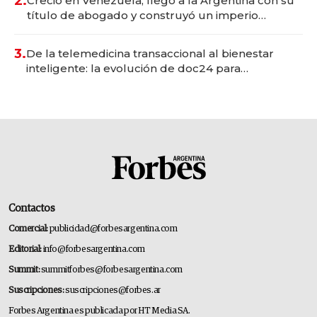
2.
Creció en Venezuela, llegó a la Argentina con su
título de abogado y construyó un imperio
gastronómico que revoluciona las marcas "fast
premium"
3.
De la telemedicina transaccional al bienestar
inteligente: la evolución de doc24 para
transformar a las organizaciones
Contactos
Comercial:
publicidad@forbesargentina.com
Editorial:
info@forbesargentina.com
Summit:
summitforbes@forbesargentina.com
Suscripciones:
suscripciones@forbes.ar
Forbes Argentina es publicada por HT Media SA.