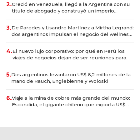
2.
Creció en Venezuela, llegó a la Argentina con su
título de abogado y construyó un imperio
gastronómico que revoluciona las marcas "fast
premium"
3.
De Paredes y Lisandro Martínez a Mirtha Legrand:
dos argentinos impulsan el negocio del wellness
deportivo y el cuidado corporal
4.
El nuevo lujo corporativo: por qué en Perú los
viajes de negocios dejan de ser reuniones para
convertirse en experiencias transformadoras
5.
Dos argentinos levantaron US$ 6,2 millones de la
mano de Rauch, Englebienne y Woloski
6.
Viaje a la mina de cobre más grande del mundo:
Escondida, el gigante chileno que exporta US$
14.000 millones anuales