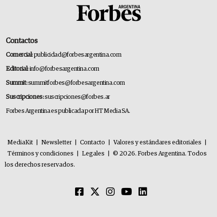
Contactos
Comercial:
publicidad@forbesargentina.com
Editorial:
info@forbesargentina.com
Summit:
summitforbes@forbesargentina.com
Suscripciones:
suscripciones@forbes.ar
Forbes Argentina es publicada por HT Media SA.
MediaKit
|
Newsletter
|
Contacto
|
Valores y estándares editoriales
|
Términos y condiciones
|
Legales
|
© 2026. Forbes Argentina. Todos
los derechos reservados.