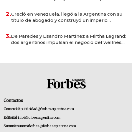
Vaca Muerta
2.
Creció en Venezuela, llegó a la Argentina con su
título de abogado y construyó un imperio
gastronómico que revoluciona las marcas "fast
premium"
3.
De Paredes y Lisandro Martínez a Mirtha Legrand:
dos argentinos impulsan el negocio del wellness
deportivo y el cuidado corporal
Contactos
Comercial:
publicidad@forbesargentina.com
Editorial:
info@forbesargentina.com
Summit:
summitforbes@forbesargentina.com