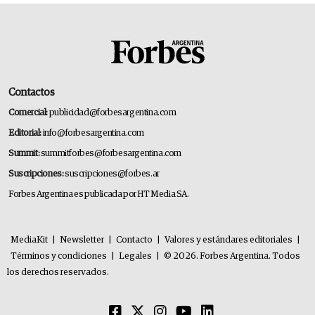
Contactos
Comercial:
publicidad@forbesargentina.com
Editorial:
info@forbesargentina.com
Summit:
summitforbes@forbesargentina.com
Suscripciones:
suscripciones@forbes.ar
Forbes Argentina es publicada por HT Media SA.
MediaKit
|
Newsletter
|
Contacto
|
Valores y estándares editoriales
|
Términos y condiciones
|
Legales
|
© 2026. Forbes Argentina. Todos
los derechos reservados.