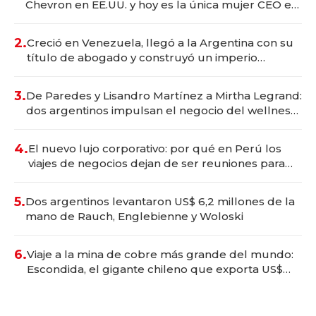
Chevron en EE.UU. y hoy es la única mujer CEO en
Vaca Muerta
2.
Creció en Venezuela, llegó a la Argentina con su
título de abogado y construyó un imperio
gastronómico que revoluciona las marcas "fast
premium"
3.
De Paredes y Lisandro Martínez a Mirtha Legrand:
dos argentinos impulsan el negocio del wellness
deportivo y el cuidado corporal
4.
El nuevo lujo corporativo: por qué en Perú los
viajes de negocios dejan de ser reuniones para
convertirse en experiencias transformadoras
5.
Dos argentinos levantaron US$ 6,2 millones de la
mano de Rauch, Englebienne y Woloski
6.
Viaje a la mina de cobre más grande del mundo:
Escondida, el gigante chileno que exporta US$
14.000 millones anuales