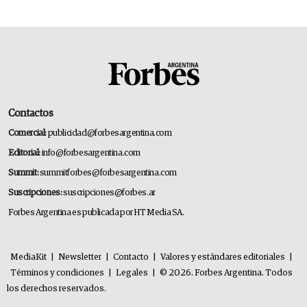
Contactos
Comercial:
publicidad@forbesargentina.com
Editorial:
info@forbesargentina.com
Summit:
summitforbes@forbesargentina.com
Suscripciones:
suscripciones@forbes.ar
Forbes Argentina es publicada por HT Media SA.
MediaKit
|
Newsletter
|
Contacto
|
Valores y estándares editoriales
|
Términos y condiciones
|
Legales
|
© 2026. Forbes Argentina. Todos
los derechos reservados.