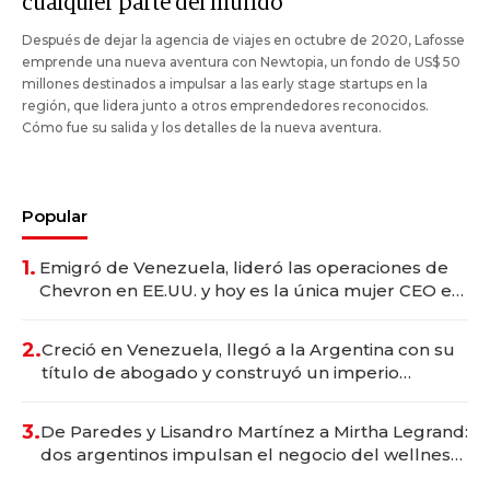
cualquier parte del mundo"
Después de dejar la agencia de viajes en octubre de 2020, Lafosse
emprende una nueva aventura con Newtopia, un fondo de US$ 50
millones destinados a impulsar a las early stage startups en la
región, que lidera junto a otros emprendedores reconocidos.
Cómo fue su salida y los detalles de la nueva aventura.
Popular
1.
Emigró de Venezuela, lideró las operaciones de
Chevron en EE.UU. y hoy es la única mujer CEO en
Vaca Muerta
2.
Creció en Venezuela, llegó a la Argentina con su
título de abogado y construyó un imperio
gastronómico que revoluciona las marcas "fast
premium"
3.
De Paredes y Lisandro Martínez a Mirtha Legrand:
dos argentinos impulsan el negocio del wellness
deportivo y el cuidado corporal