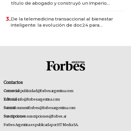
título de abogado y construyó un imperio
gastronómico que revoluciona las marcas "fast
premium"
3.
De la telemedicina transaccional al bienestar
inteligente: la evolución de doc24 para
transformar a las organizaciones
Contactos
Comercial:
publicidad@forbesargentina.com
Editorial:
info@forbesargentina.com
Summit:
summitforbes@forbesargentina.com
Suscripciones:
suscripciones@forbes.ar
Forbes Argentina es publicada por HT Media SA.