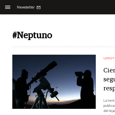
Newsletter
#Neptuno
LIFEST
Cie
seg
res
La tent
publica
del lej