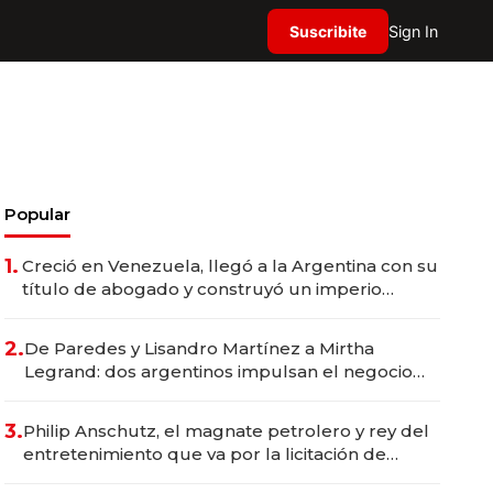
Suscribite
Sign In
Popular
1.
Creció en Venezuela, llegó a la Argentina con su
título de abogado y construyó un imperio
gastronómico que revoluciona las marcas "fast
premium"
2.
De Paredes y Lisandro Martínez a Mirtha
Legrand: dos argentinos impulsan el negocio
del wellness deportivo y el cuidado corporal
3.
Philip Anschutz, el magnate petrolero y rey del
entretenimiento que va por la licitación de
Tecnópolis junto a Fénix