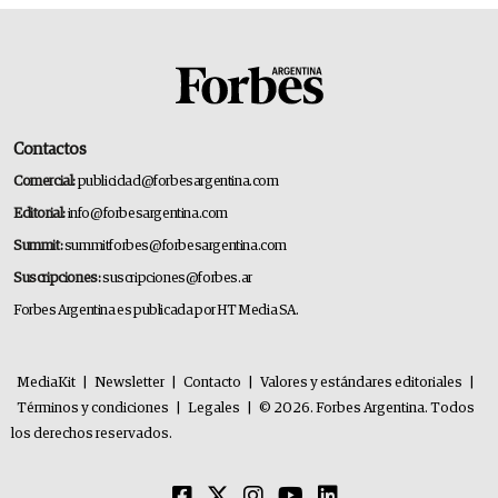
Contactos
Comercial:
publicidad@forbesargentina.com
Editorial:
info@forbesargentina.com
Summit:
summitforbes@forbesargentina.com
Suscripciones:
suscripciones@forbes.ar
Forbes Argentina es publicada por HT Media SA.
MediaKit
|
Newsletter
|
Contacto
|
Valores y estándares editoriales
|
Términos y condiciones
|
Legales
|
© 2026. Forbes Argentina. Todos
los derechos reservados.