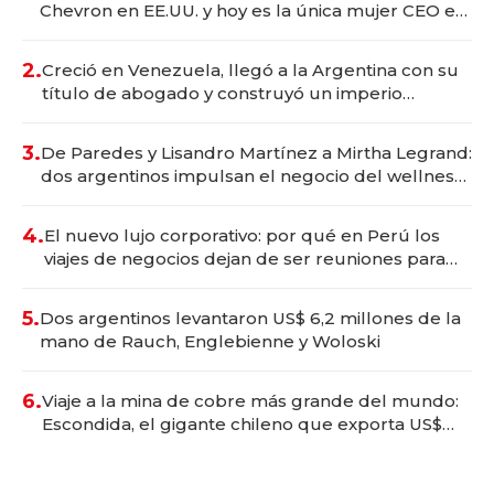
Chevron en EE.UU. y hoy es la única mujer CEO en
Vaca Muerta
2.
Creció en Venezuela, llegó a la Argentina con su
título de abogado y construyó un imperio
gastronómico que revoluciona las marcas "fast
premium"
3.
De Paredes y Lisandro Martínez a Mirtha Legrand:
dos argentinos impulsan el negocio del wellness
deportivo y el cuidado corporal
4.
El nuevo lujo corporativo: por qué en Perú los
viajes de negocios dejan de ser reuniones para
convertirse en experiencias transformadoras
5.
Dos argentinos levantaron US$ 6,2 millones de la
mano de Rauch, Englebienne y Woloski
6.
Viaje a la mina de cobre más grande del mundo:
Escondida, el gigante chileno que exporta US$
14.000 millones anuales