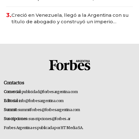
para fundar startups biotech
3.
Creció en Venezuela, llegó a la Argentina con su
título de abogado y construyó un imperio
gastronómico que revoluciona las marcas "fast
premium"
Contactos
Comercial:
publicidad@forbesargentina.com
Editorial:
info@forbesargentina.com
Summit:
summitforbes@forbesargentina.com
Suscripciones:
suscripciones@forbes.ar
Forbes Argentina es publicada por HT Media SA.