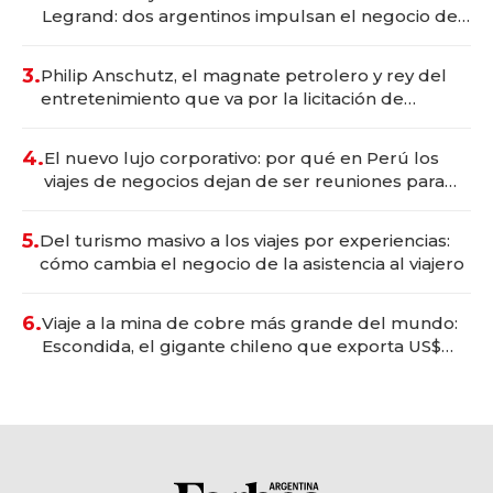
Legrand: dos argentinos impulsan el negocio del
wellness deportivo y el cuidado corporal
3.
Philip Anschutz, el magnate petrolero y rey del
entretenimiento que va por la licitación de
Tecnópolis junto a Fénix
4.
El nuevo lujo corporativo: por qué en Perú los
viajes de negocios dejan de ser reuniones para
convertirse en experiencias transformadoras
5.
Del turismo masivo a los viajes por experiencias:
cómo cambia el negocio de la asistencia al viajero
6.
Viaje a la mina de cobre más grande del mundo:
Escondida, el gigante chileno que exporta US$
14.000 millones anuales