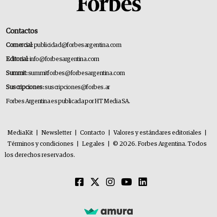
Contactos
Comercial:
publicidad@forbesargentina.com
Editorial:
info@forbesargentina.com
Summit:
summitforbes@forbesargentina.com
Suscripciones:
suscripciones@forbes.ar
Forbes Argentina es publicada por HT Media SA.
MediaKit
|
Newsletter
|
Contacto
|
Valores y estándares editoriales
|
Términos y condiciones
|
Legales
|
© 2026. Forbes Argentina. Todos
los derechos reservados.