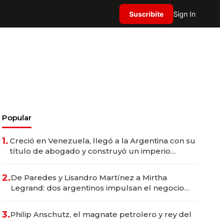
Suscribite
Sign In
Popular
1.
Creció en Venezuela, llegó a la Argentina con su
título de abogado y construyó un imperio
gastronómico que revoluciona las marcas "fast
premium"
2.
De Paredes y Lisandro Martínez a Mirtha
Legrand: dos argentinos impulsan el negocio
del wellness deportivo y el cuidado corporal
3.
Philip Anschutz, el magnate petrolero y rey del