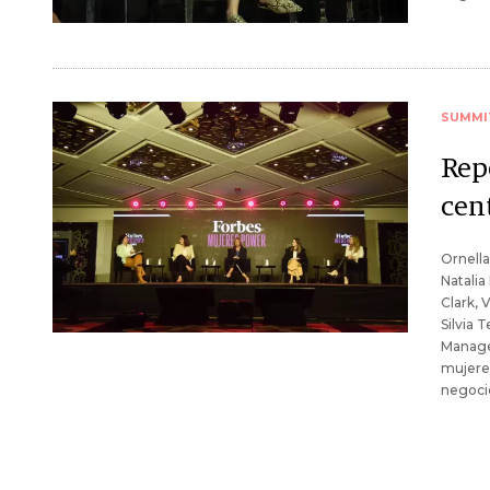
SUMMI
Rep
cent
Ornella
Natalia
Clark,
Silvia 
Managem
mujere
negoci