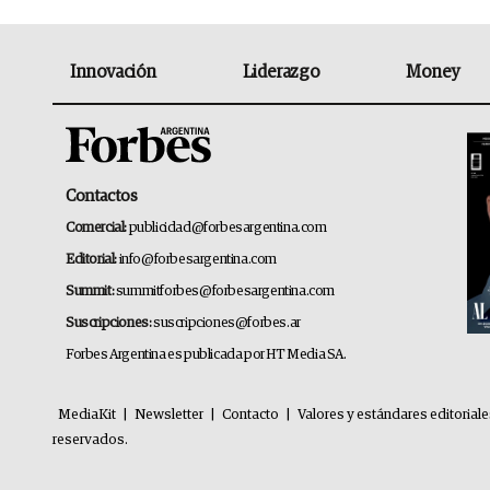
Innovación
Liderazgo
Money
Contactos
Comercial:
publicidad@forbesargentina.com
Editorial:
info@forbesargentina.com
Summit:
summitforbes@forbesargentina.com
Suscripciones:
suscripciones@forbes.ar
Forbes Argentina es publicada por HT Media SA.
MediaKit
|
Newsletter
|
Contacto
|
Valores y estándares editorial
reservados.