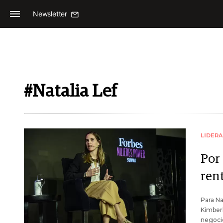
Newsletter
#Natalia Lef
LIDER
Por
ren
Para Na
Kimberl
negocio