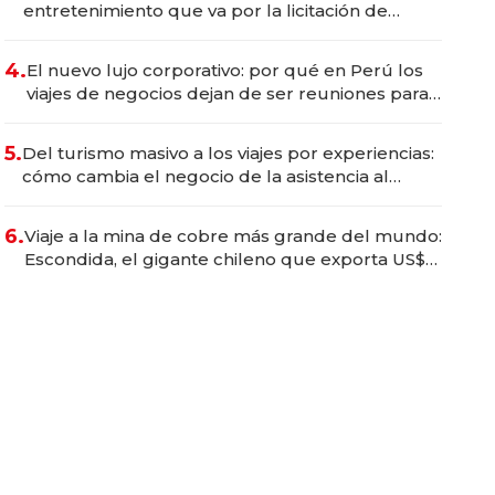
entretenimiento que va por la licitación de
Tecnópolis junto a Fénix
4.
El nuevo lujo corporativo: por qué en Perú los
viajes de negocios dejan de ser reuniones para
convertirse en experiencias transformadoras
5.
Del turismo masivo a los viajes por experiencias:
cómo cambia el negocio de la asistencia al
viajero
6.
Viaje a la mina de cobre más grande del mundo:
Escondida, el gigante chileno que exporta US$
14.000 millones anuales