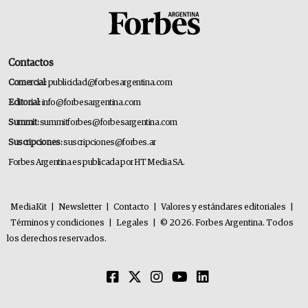
Contactos
Comercial:
publicidad@forbesargentina.com
Editorial:
info@forbesargentina.com
Summit:
summitforbes@forbesargentina.com
Suscripciones:
suscripciones@forbes.ar
Forbes Argentina es publicada por HT Media SA.
MediaKit
|
Newsletter
|
Contacto
|
Valores y estándares editoriales
|
Términos y condiciones
|
Legales
|
© 2026. Forbes Argentina. Todos
los derechos reservados.