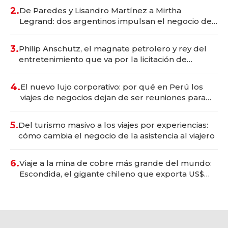
premium"
2.
De Paredes y Lisandro Martínez a Mirtha
Legrand: dos argentinos impulsan el negocio del
wellness deportivo y el cuidado corporal
3.
Philip Anschutz, el magnate petrolero y rey del
entretenimiento que va por la licitación de
Tecnópolis junto a Fénix
4.
El nuevo lujo corporativo: por qué en Perú los
viajes de negocios dejan de ser reuniones para
convertirse en experiencias transformadoras
5.
Del turismo masivo a los viajes por experiencias:
cómo cambia el negocio de la asistencia al viajero
6.
Viaje a la mina de cobre más grande del mundo:
Escondida, el gigante chileno que exporta US$
14.000 millones anuales