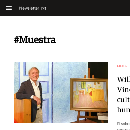
Newsletter
#Muestra
LIFEST
Wil
Vin
cul
hum
El sobr
sensori