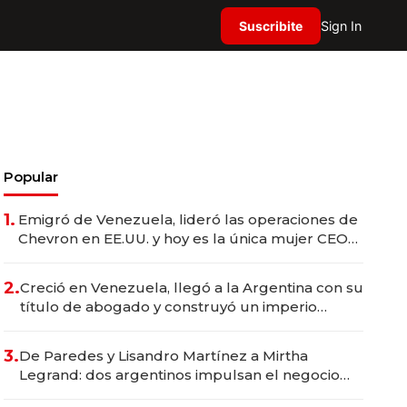
Suscribite
Sign In
Popular
1.
Emigró de Venezuela, lideró las operaciones de
Chevron en EE.UU. y hoy es la única mujer CEO
en Vaca Muerta
2.
Creció en Venezuela, llegó a la Argentina con su
título de abogado y construyó un imperio
gastronómico que revoluciona las marcas "fast
premium"
3.
De Paredes y Lisandro Martínez a Mirtha
Legrand: dos argentinos impulsan el negocio
del wellness deportivo y el cuidado corporal