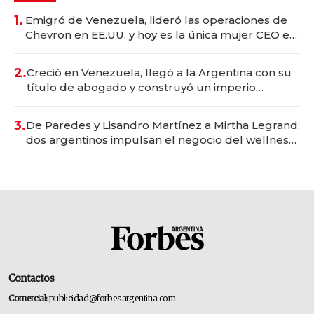
1.
Emigró de Venezuela, lideró las operaciones de
Chevron en EE.UU. y hoy es la única mujer CEO en
Vaca Muerta
2.
Creció en Venezuela, llegó a la Argentina con su
título de abogado y construyó un imperio
gastronómico que revoluciona las marcas "fast
premium"
3.
De Paredes y Lisandro Martínez a Mirtha Legrand:
dos argentinos impulsan el negocio del wellness
deportivo y el cuidado corporal
Contactos
Comercial:
publicidad@forbesargentina.com