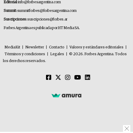
Editorial:
info@forbesargentina.com
Summit:
summitforbes@forbesargentina.com
Suscripciones:
suscripciones@forbes.ar
Forbes Argentina es publicada por HT Media SA.
MediaKit
|
Newsletter
|
Contacto
|
Valores y estándares editoriales
|
Términos y condiciones
|
Legales
|
© 2026. Forbes Argentina. Todos
los derechos reservados.