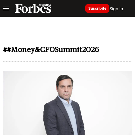
Sign In
Suscribite
##Money&CFOSummit2026