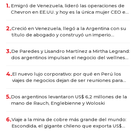
1.
Emigró de Venezuela, lideró las operaciones de
Chevron en EE.UU. y hoy es la única mujer CEO en
Vaca Muerta
2.
Creció en Venezuela, llegó a la Argentina con su
título de abogado y construyó un imperio
gastronómico que revoluciona las marcas "fast
premium"
3.
De Paredes y Lisandro Martínez a Mirtha Legrand:
dos argentinos impulsan el negocio del wellness
deportivo y el cuidado corporal
4.
El nuevo lujo corporativo: por qué en Perú los
viajes de negocios dejan de ser reuniones para
convertirse en experiencias transformadoras
5.
Dos argentinos levantaron US$ 6,2 millones de la
mano de Rauch, Englebienne y Woloski
6.
Viaje a la mina de cobre más grande del mundo:
Escondida, el gigante chileno que exporta US$
14.000 millones anuales