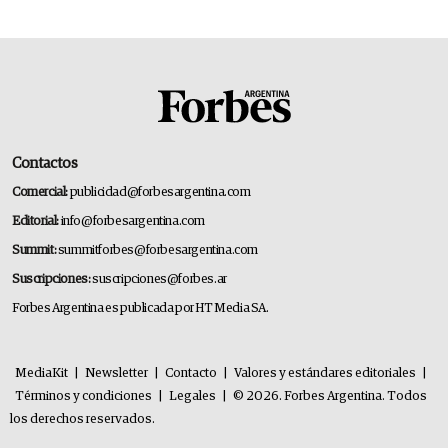
Contactos
Comercial:
publicidad@forbesargentina.com
Editorial:
info@forbesargentina.com
Summit:
summitforbes@forbesargentina.com
Suscripciones:
suscripciones@forbes.ar
Forbes Argentina es publicada por HT Media SA.
MediaKit
|
Newsletter
|
Contacto
|
Valores y estándares editoriales
|
Términos y condiciones
|
Legales
|
© 2026. Forbes Argentina. Todos
los derechos reservados.