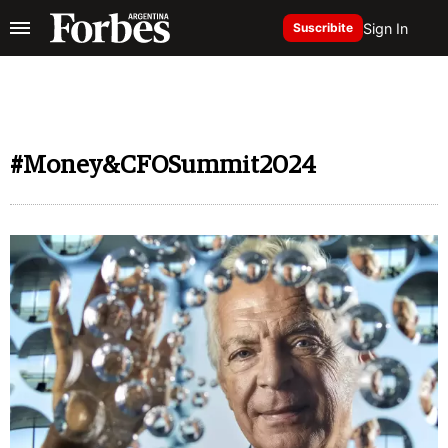
Sign In
Suscribite
#Money&CFOSummit2024