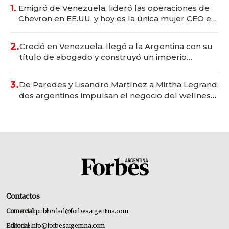
1.
Emigró de Venezuela, lideró las operaciones de
Chevron en EE.UU. y hoy es la única mujer CEO en
Vaca Muerta
2.
Creció en Venezuela, llegó a la Argentina con su
título de abogado y construyó un imperio
gastronómico que revoluciona las marcas "fast
premium"
3.
De Paredes y Lisandro Martínez a Mirtha Legrand:
dos argentinos impulsan el negocio del wellness
deportivo y el cuidado corporal
Contactos
Comercial:
publicidad@forbesargentina.com
Editorial:
info@forbesargentina.com