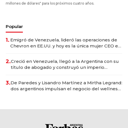
millones de dólares" para los próximos cuatro años.
Popular
1.
Emigró de Venezuela, lideró las operaciones de
Chevron en EE.UU. y hoy es la única mujer CEO en
Vaca Muerta
2.
Creció en Venezuela, llegó a la Argentina con su
título de abogado y construyó un imperio
gastronómico que revoluciona las marcas "fast
premium"
3.
De Paredes y Lisandro Martínez a Mirtha Legrand:
dos argentinos impulsan el negocio del wellness
deportivo y el cuidado corporal