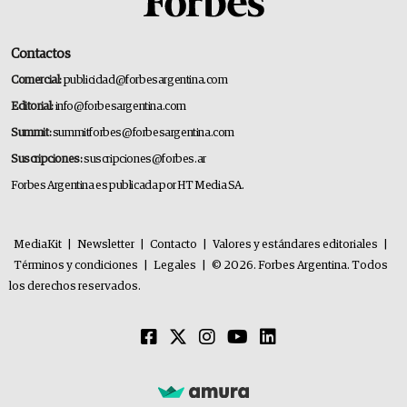
Contactos
Comercial:
publicidad@forbesargentina.com
Editorial:
info@forbesargentina.com
Summit:
summitforbes@forbesargentina.com
Suscripciones:
suscripciones@forbes.ar
Forbes Argentina es publicada por HT Media SA.
MediaKit
|
Newsletter
|
Contacto
|
Valores y estándares editoriales
|
Términos y condiciones
|
Legales
|
© 2026. Forbes Argentina. Todos
los derechos reservados.