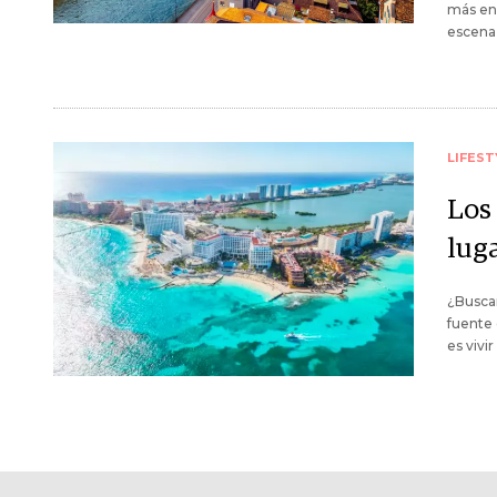
más en 
escena 
LIFEST
Los
luga
¿Buscan
fuente 
es vivi