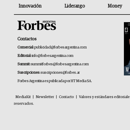
Innovación
Liderazgo
Money
Contactos
Comercial:
publicidad@forbesargentina.com
Editorial:
info@forbesargentina.com
Summit:
summitforbes@forbesargentina.com
Suscripciones:
suscripciones@forbes.ar
Forbes Argentina es publicada por HT Media SA.
MediaKit
|
Newsletter
|
Contacto
|
Valores y estándares editorial
reservados.