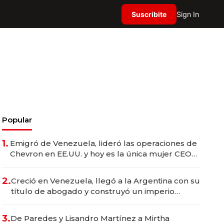
Suscribite
Sign In
Popular
1.
Emigró de Venezuela, lideró las operaciones de
Chevron en EE.UU. y hoy es la única mujer CEO
en Vaca Muerta
2.
Creció en Venezuela, llegó a la Argentina con su
título de abogado y construyó un imperio
gastronómico que revoluciona las marcas "fast
premium"
3.
De Paredes y Lisandro Martínez a Mirtha