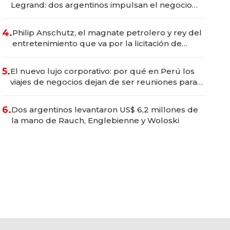
Legrand: dos argentinos impulsan el negocio
del wellness deportivo y el cuidado corporal
4.
Philip Anschutz, el magnate petrolero y rey del
entretenimiento que va por la licitación de
Tecnópolis junto a Fénix
5.
El nuevo lujo corporativo: por qué en Perú los
viajes de negocios dejan de ser reuniones para
convertirse en experiencias transformadoras
6.
Dos argentinos levantaron US$ 6,2 millones de
la mano de Rauch, Englebienne y Woloski