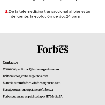
gastronómico que revoluciona las marcas "fast
premium"
3.
De la telemedicina transaccional al bienestar
inteligente: la evolución de doc24 para
transformar a las organizaciones
Contactos
Comercial:
publicidad@forbesargentina.com
Editorial:
info@forbesargentina.com
Summit:
summitforbes@forbesargentina.com
Suscripciones:
suscripciones@forbes.ar
Forbes Argentina es publicada por HT Media SA.