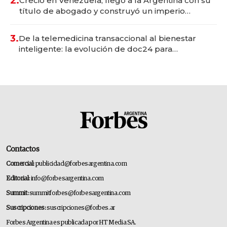
2.
Creció en Venezuela, llegó a la Argentina con su
título de abogado y construyó un imperio
gastronómico que revoluciona las marcas "fast
premium"
3.
De la telemedicina transaccional al bienestar
inteligente: la evolución de doc24 para
transformar a las organizaciones
Contactos
Comercial:
publicidad@forbesargentina.com
Editorial:
info@forbesargentina.com
Summit:
summitforbes@forbesargentina.com
Suscripciones:
suscripciones@forbes.ar
Forbes Argentina es publicada por HT Media SA.