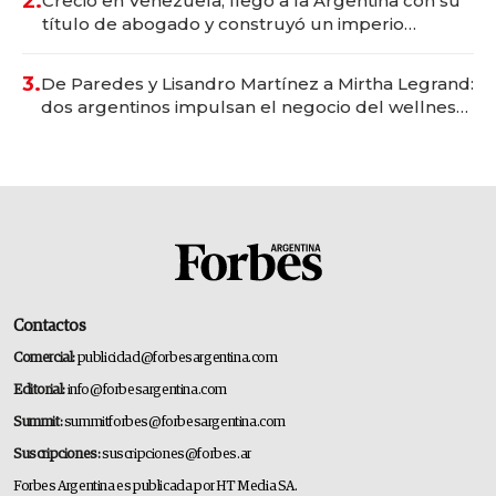
2.
Creció en Venezuela, llegó a la Argentina con su
título de abogado y construyó un imperio
gastronómico que revoluciona las marcas "fast
premium"
3.
De Paredes y Lisandro Martínez a Mirtha Legrand:
dos argentinos impulsan el negocio del wellness
deportivo y el cuidado corporal
Contactos
Comercial:
publicidad@forbesargentina.com
Editorial:
info@forbesargentina.com
Summit:
summitforbes@forbesargentina.com
Suscripciones:
suscripciones@forbes.ar
Forbes Argentina es publicada por HT Media SA.