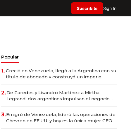
Suscribite
Sign In
Popular
1.
Creció en Venezuela, llegó a la Argentina con su
título de abogado y construyó un imperio
gastronómico que revoluciona las marcas "fast
premium"
2.
De Paredes y Lisandro Martínez a Mirtha
Legrand: dos argentinos impulsan el negocio
del wellness deportivo y el cuidado corporal
3.
Emigró de Venezuela, lideró las operaciones de
Chevron en EE.UU. y hoy es la única mujer CEO
en Vaca Muerta