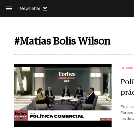
Newsletter
#Matías Bolis Wilson
SUMMI
Polí
prá
En el 
Forbes 
los des