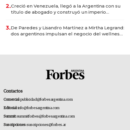
2.
Creció en Venezuela, llegó a la Argentina con su
título de abogado y construyó un imperio
gastronómico que revoluciona las marcas "fast
premium"
3.
De Paredes y Lisandro Martínez a Mirtha Legrand:
dos argentinos impulsan el negocio del wellness
deportivo y el cuidado corporal
Contactos
Comercial:
publicidad@forbesargentina.com
Editorial:
info@forbesargentina.com
Summit:
summitforbes@forbesargentina.com
Suscripciones:
suscripciones@forbes.ar