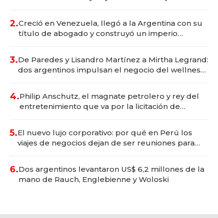
Vaca Muerta
2.
Creció en Venezuela, llegó a la Argentina con su
título de abogado y construyó un imperio
gastronómico que revoluciona las marcas "fast
premium"
3.
De Paredes y Lisandro Martínez a Mirtha Legrand:
dos argentinos impulsan el negocio del wellness
deportivo y el cuidado corporal
4.
Philip Anschutz, el magnate petrolero y rey del
entretenimiento que va por la licitación de
Tecnópolis junto a Fénix
5.
El nuevo lujo corporativo: por qué en Perú los
viajes de negocios dejan de ser reuniones para
convertirse en experiencias transformadoras
6.
Dos argentinos levantaron US$ 6,2 millones de la
mano de Rauch, Englebienne y Woloski