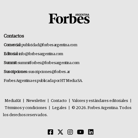
Contactos
Comercial:
publicidad@forbesargentina.com
Editorial:
info@forbesargentina.com
Summit:
summitforbes@forbesargentina.com
Suscripciones:
suscripciones@forbes.ar
Forbes Argentina es publicada por HT Media SA.
MediaKit
|
Newsletter
|
Contacto
|
Valores y estándares editoriales
|
Términos y condiciones
|
Legales
|
© 2026. Forbes Argentina. Todos
los derechos reservados.