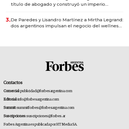
título de abogado y construyó un imperio
gastronómico que revoluciona las marcas "fast
premium"
3.
De Paredes y Lisandro Martínez a Mirtha Legrand:
dos argentinos impulsan el negocio del wellness
deportivo y el cuidado corporal
Contactos
Comercial:
publicidad@forbesargentina.com
Editorial:
info@forbesargentina.com
Summit:
summitforbes@forbesargentina.com
Suscripciones:
suscripciones@forbes.ar
Forbes Argentina es publicada por HT Media SA.