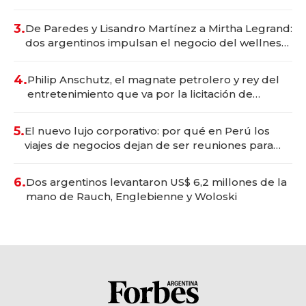
gastronómico que revoluciona las marcas "fast
premium"
3.
De Paredes y Lisandro Martínez a Mirtha Legrand:
dos argentinos impulsan el negocio del wellness
deportivo y el cuidado corporal
4.
Philip Anschutz, el magnate petrolero y rey del
entretenimiento que va por la licitación de
Tecnópolis junto a Fénix
5.
El nuevo lujo corporativo: por qué en Perú los
viajes de negocios dejan de ser reuniones para
convertirse en experiencias transformadoras
6.
Dos argentinos levantaron US$ 6,2 millones de la
mano de Rauch, Englebienne y Woloski