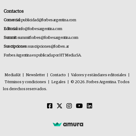
Contactos
Comercial:
publicidad@forbesargentina.com
Editorial:
info@forbesargentina.com
Summit:
summitforbes@forbesargentina.com
Suscripciones:
suscripciones@forbes.ar
Forbes Argentina es publicada por HT Media SA.
MediaKit
|
Newsletter
|
Contacto
|
Valores y estándares editoriales
|
Términos y condiciones
|
Legales
|
© 2026. Forbes Argentina. Todos
los derechos reservados.