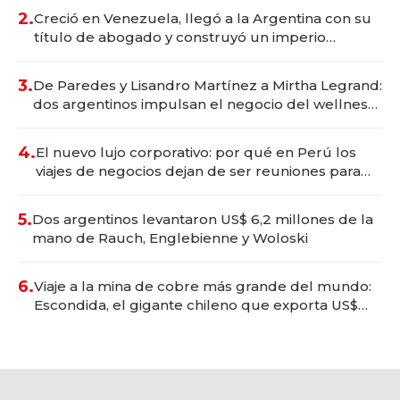
2.
Creció en Venezuela, llegó a la Argentina con su
título de abogado y construyó un imperio
gastronómico que revoluciona las marcas "fast
premium"
3.
De Paredes y Lisandro Martínez a Mirtha Legrand:
dos argentinos impulsan el negocio del wellness
deportivo y el cuidado corporal
4.
El nuevo lujo corporativo: por qué en Perú los
viajes de negocios dejan de ser reuniones para
convertirse en experiencias transformadoras
5.
Dos argentinos levantaron US$ 6,2 millones de la
mano de Rauch, Englebienne y Woloski
6.
Viaje a la mina de cobre más grande del mundo:
Escondida, el gigante chileno que exporta US$
14.000 millones anuales