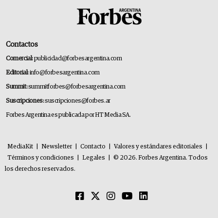
Contactos
Comercial:
publicidad@forbesargentina.com
Editorial:
info@forbesargentina.com
Summit:
summitforbes@forbesargentina.com
Suscripciones:
suscripciones@forbes.ar
Forbes Argentina es publicada por HT Media SA.
MediaKit
|
Newsletter
|
Contacto
|
Valores y estándares editoriales
|
Términos y condiciones
|
Legales
|
© 2026. Forbes Argentina. Todos
los derechos reservados.