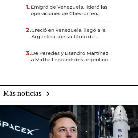
1.
Emigró de Venezuela, lideró las
operaciones de Chevron en
EE.UU. y hoy es la única mujer
CEO en Vaca Muerta
2.
Creció en Venezuela, llegó a la
Argentina con su título de
abogado y construyó un imperio
gastronómico que revoluciona
3.
De Paredes y Lisandro Martínez
las marcas "fast premium"
a Mirtha Legrand: dos argentinos
impulsan el negocio del wellness
deportivo y el cuidado corporal
Más noticias