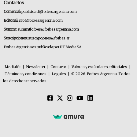
Contactos
Comercial:
publicidad@forbesargentina.com
Editorial:
info@forbesargentina.com
Summit:
summitforbes@forbesargentina.com
Suscripciones:
suscripciones@forbes.ar
Forbes Argentina es publicada por HT Media SA.
MediaKit
|
Newsletter
|
Contacto
|
Valores y estándares editoriales
|
Términos y condiciones
|
Legales
|
© 2026. Forbes Argentina. Todos
los derechos reservados.