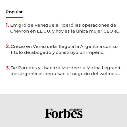
Popular
1.
Emigró de Venezuela, lideró las operaciones de
Chevron en EE.UU. y hoy es la única mujer CEO en
Vaca Muerta
2.
Creció en Venezuela, llegó a la Argentina con su
título de abogado y construyó un imperio
gastronómico que revoluciona las marcas "fast
premium"
3.
De Paredes y Lisandro Martínez a Mirtha Legrand:
dos argentinos impulsan el negocio del wellness
deportivo y el cuidado corporal