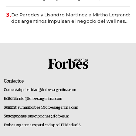
gastronómico que revoluciona las marcas "fast
premium"
3.
De Paredes y Lisandro Martínez a Mirtha Legrand:
dos argentinos impulsan el negocio del wellness
deportivo y el cuidado corporal
Contactos
Comercial:
publicidad@forbesargentina.com
Editorial:
info@forbesargentina.com
Summit:
summitforbes@forbesargentina.com
Suscripciones:
suscripciones@forbes.ar
Forbes Argentina es publicada por HT Media SA.