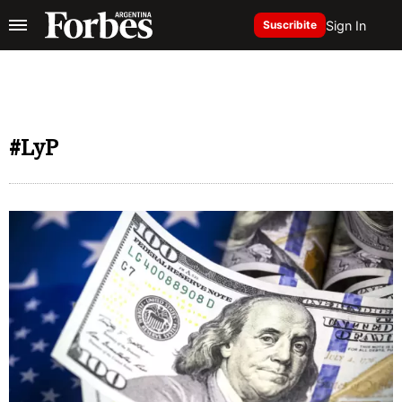
Sign In
Suscribite
#LyP