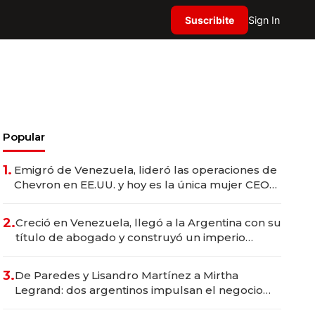
Suscribite
Sign In
Popular
1.
Emigró de Venezuela, lideró las operaciones de
Chevron en EE.UU. y hoy es la única mujer CEO
en Vaca Muerta
2.
Creció en Venezuela, llegó a la Argentina con su
título de abogado y construyó un imperio
gastronómico que revoluciona las marcas "fast
premium"
3.
De Paredes y Lisandro Martínez a Mirtha
Legrand: dos argentinos impulsan el negocio
del wellness deportivo y el cuidado corporal