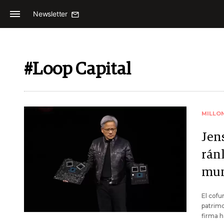
Newsletter
#Loop Capital
MILLO
Jen
rán
mun
El cofu
patrimo
firma h