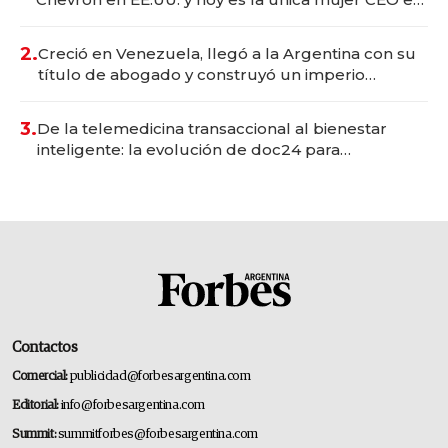
Vaca Muerta
2.
Creció en Venezuela, llegó a la Argentina con su
título de abogado y construyó un imperio
gastronómico que revoluciona las marcas "fast
premium"
3.
De la telemedicina transaccional al bienestar
inteligente: la evolución de doc24 para
transformar a las organizaciones
Contactos
Comercial:
publicidad@forbesargentina.com
Editorial:
info@forbesargentina.com
Summit:
summitforbes@forbesargentina.com