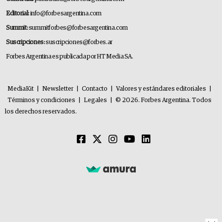
Editorial:
info@forbesargentina.com
Summit:
summitforbes@forbesargentina.com
Suscripciones:
suscripciones@forbes.ar
Forbes Argentina es publicada por HT Media SA.
MediaKit
|
Newsletter
|
Contacto
|
Valores y estándares editoriales
|
Términos y condiciones
|
Legales
|
© 2026. Forbes Argentina. Todos
los derechos reservados.