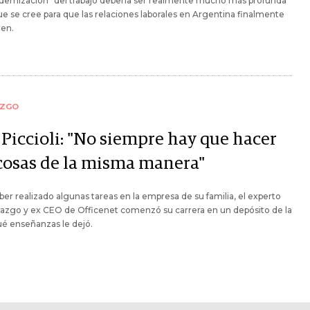
dernización" del trabajo debería ser realmente mucho más profunda
ue se cree para que las relaciones laborales en Argentina finalmente
ren.
AZGO
 Piccioli: "No siempre hay que hacer
 cosas de la misma manera"
ber realizado algunas tareas en la empresa de su familia, el experto
razgo y ex CEO de Officenet comenzó su carrera en un depósito de la
é enseñanzas le dejó.