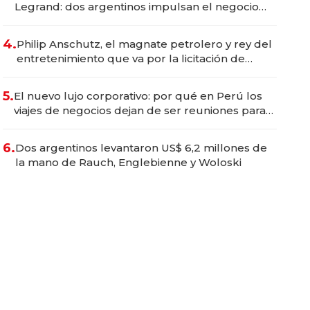
Legrand: dos argentinos impulsan el negocio
del wellness deportivo y el cuidado corporal
4.
Philip Anschutz, el magnate petrolero y rey del
entretenimiento que va por la licitación de
Tecnópolis junto a Fénix
5.
El nuevo lujo corporativo: por qué en Perú los
viajes de negocios dejan de ser reuniones para
convertirse en experiencias transformadoras
6.
Dos argentinos levantaron US$ 6,2 millones de
la mano de Rauch, Englebienne y Woloski