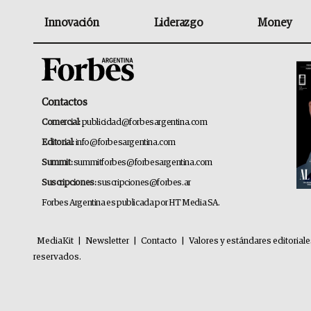
Innovación
Liderazgo
Money
Contactos
Comercial:
publicidad@forbesargentina.com
Editorial:
info@forbesargentina.com
Summit:
summitforbes@forbesargentina.com
Suscripciones:
suscripciones@forbes.ar
Forbes Argentina es publicada por HT Media SA.
MediaKit
|
Newsletter
|
Contacto
|
Valores y estándares editorial
reservados.