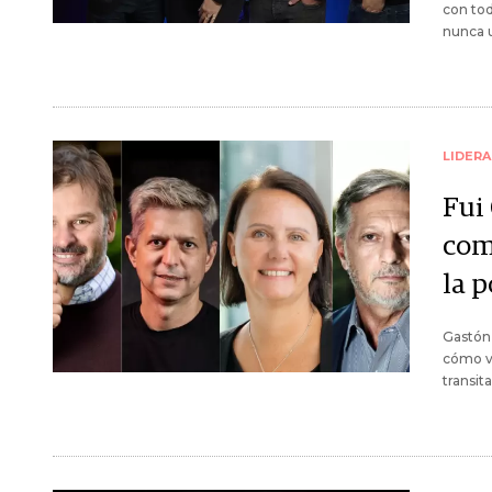
con tod
nunca u
LIDER
Fui 
com
la 
Gastón 
cómo vi
transit