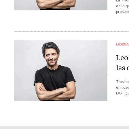
La "mo
de lo q
prospe
LIDER
Leo
las
Tras ha
en lide
DGI. Qu