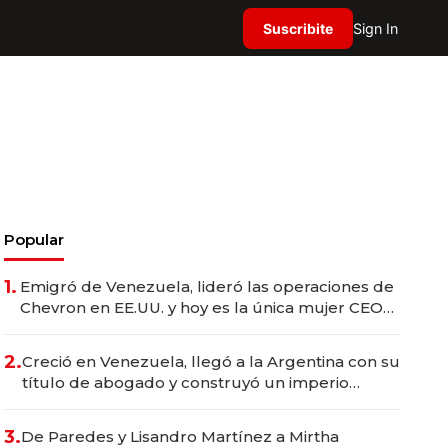
Suscribite
Sign In
Popular
1.
Emigró de Venezuela, lideró las operaciones de
Chevron en EE.UU. y hoy es la única mujer CEO
en Vaca Muerta
2.
Creció en Venezuela, llegó a la Argentina con su
título de abogado y construyó un imperio
gastronómico que revoluciona las marcas "fast
premium"
3.
De Paredes y Lisandro Martínez a Mirtha