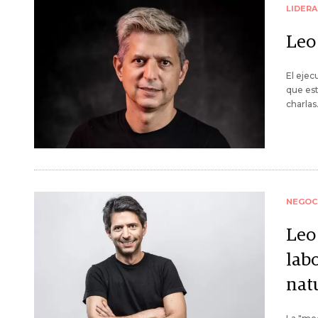
LIDER
Leo 
El ejec
que est
charlas
NEGOC
Leo 
lab
natu