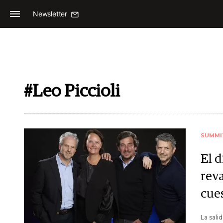
Newsletter
#Leo Piccioli
SUMMI
El d
reva
cue
La sali