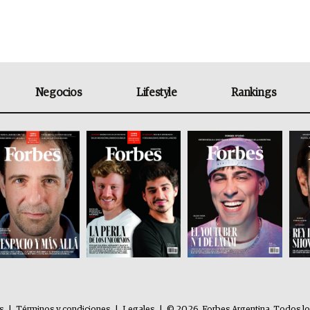
Negocios
Lifestyle
Rankings
es
|
Términos y condiciones
|
Legales
|
© 2026. Forbes Argentina. Todos l