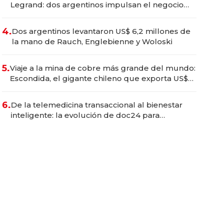
Legrand: dos argentinos impulsan el negocio
del wellness deportivo y el cuidado corporal
4.
Dos argentinos levantaron US$ 6,2 millones de
la mano de Rauch, Englebienne y Woloski
5.
Viaje a la mina de cobre más grande del mundo:
Escondida, el gigante chileno que exporta US$
14.000 millones anuales
6.
De la telemedicina transaccional al bienestar
inteligente: la evolución de doc24 para
transformar a las organizaciones