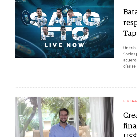
Bata
resp
Tap
Un trib
Socios 
acuerdo
días se
LIDER
Cre
fina
US$