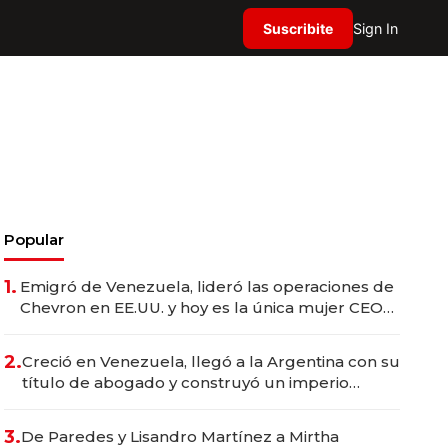
Suscribite
Sign In
Popular
1.
Emigró de Venezuela, lideró las operaciones de
Chevron en EE.UU. y hoy es la única mujer CEO
en Vaca Muerta
2.
Creció en Venezuela, llegó a la Argentina con su
título de abogado y construyó un imperio
gastronómico que revoluciona las marcas "fast
premium"
3.
De Paredes y Lisandro Martínez a Mirtha