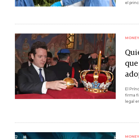
el prin
MONE
Qui
que
ado
El Prín
firma f
legal e
MONE