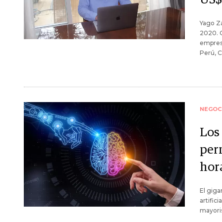
Yago Z
2020. C
empresa
Perú, C
NEGOC
Los
per
hor
El giga
artific
mayoris