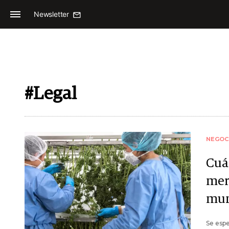
Newsletter
#Legal
NEGOC
Cuá
mer
mun
Se espe