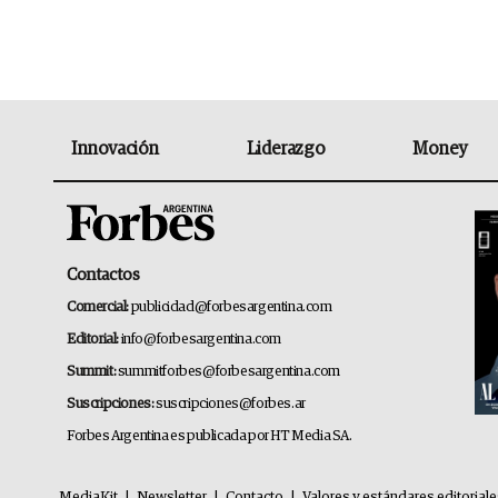
Innovación
Liderazgo
Money
Contactos
Comercial:
publicidad@forbesargentina.com
Editorial:
info@forbesargentina.com
Summit:
summitforbes@forbesargentina.com
Suscripciones:
suscripciones@forbes.ar
Forbes Argentina es publicada por HT Media SA.
MediaKit
|
Newsletter
|
Contacto
|
Valores y estándares editorial