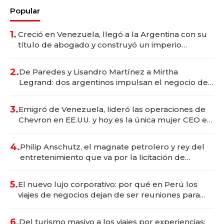
Popular
1.
Creció en Venezuela, llegó a la Argentina con su
título de abogado y construyó un imperio
gastronómico que revoluciona las marcas "fast
premium"
2.
De Paredes y Lisandro Martínez a Mirtha
Legrand: dos argentinos impulsan el negocio del
wellness deportivo y el cuidado corporal
3.
Emigró de Venezuela, lideró las operaciones de
Chevron en EE.UU. y hoy es la única mujer CEO en
Vaca Muerta
4.
Philip Anschutz, el magnate petrolero y rey del
entretenimiento que va por la licitación de
Tecnópolis junto a Fénix
5.
El nuevo lujo corporativo: por qué en Perú los
viajes de negocios dejan de ser reuniones para
convertirse en experiencias transformadoras
6.
Del turismo masivo a los viajes por experiencias: