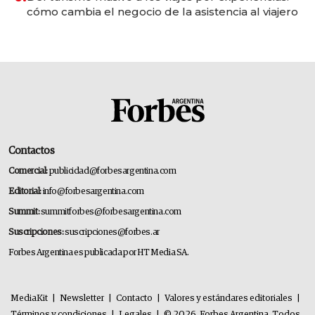
cómo cambia el negocio de la asistencia al viajero
Contactos
Comercial:
publicidad@forbesargentina.com
Editorial:
info@forbesargentina.com
Summit:
summitforbes@forbesargentina.com
Suscripciones:
suscripciones@forbes.ar
Forbes Argentina es publicada por HT Media SA.
MediaKit
|
Newsletter
|
Contacto
|
Valores y estándares editoriales
|
Términos y condiciones
|
Legales
|
© 2026. Forbes Argentina. Todos