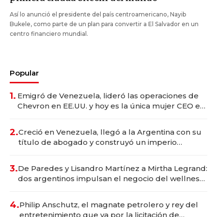
Así lo anunció el presidente del país centroamericano, Nayib
Bukele, como parte de un plan para convertir a El Salvador en un
centro financiero mundial.
Popular
1.
Emigró de Venezuela, lideró las operaciones de
Chevron en EE.UU. y hoy es la única mujer CEO en
Vaca Muerta
2.
Creció en Venezuela, llegó a la Argentina con su
título de abogado y construyó un imperio
gastronómico que revoluciona las marcas "fast
premium"
3.
De Paredes y Lisandro Martínez a Mirtha Legrand:
dos argentinos impulsan el negocio del wellness
deportivo y el cuidado corporal
4.
Philip Anschutz, el magnate petrolero y rey del
entretenimiento que va por la licitación de