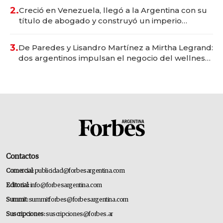
2.
Creció en Venezuela, llegó a la Argentina con su
título de abogado y construyó un imperio
gastronómico que revoluciona las marcas "fast
premium"
3.
De Paredes y Lisandro Martínez a Mirtha Legrand:
dos argentinos impulsan el negocio del wellness
deportivo y el cuidado corporal
Contactos
Comercial:
publicidad@forbesargentina.com
Editorial:
info@forbesargentina.com
Summit:
summitforbes@forbesargentina.com
Suscripciones:
suscripciones@forbes.ar