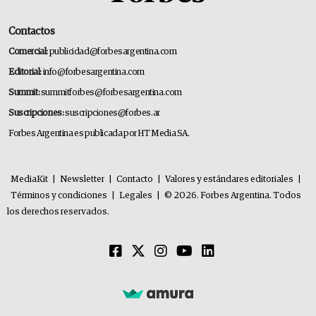
Contactos
Comercial:
publicidad@forbesargentina.com
Editorial:
info@forbesargentina.com
Summit:
summitforbes@forbesargentina.com
Suscripciones:
suscripciones@forbes.ar
Forbes Argentina es publicada por HT Media SA.
MediaKit
|
Newsletter
|
Contacto
|
Valores y estándares editoriales
|
Términos y condiciones
|
Legales
|
© 2026. Forbes Argentina. Todos
los derechos reservados.