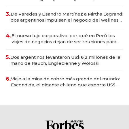
gastronómico que revoluciona las marcas "fast
premium"
3.
De Paredes y Lisandro Martínez a Mirtha Legrand:
dos argentinos impulsan el negocio del wellness
deportivo y el cuidado corporal
4.
El nuevo lujo corporativo: por qué en Perú los
viajes de negocios dejan de ser reuniones para
convertirse en experiencias transformadoras
5.
Dos argentinos levantaron US$ 6,2 millones de la
mano de Rauch, Englebienne y Woloski
6.
Viaje a la mina de cobre más grande del mundo:
Escondida, el gigante chileno que exporta US$
14.000 millones anuales