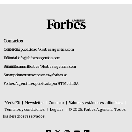
Contactos
Comercial:
publicidad@forbesargentina.com
Editorial:
info@forbesargentina.com
Summit:
summitforbes@forbesargentina.com
Suscripciones:
suscripciones@forbes.ar
Forbes Argentina es publicada por HT Media SA.
MediaKit
|
Newsletter
|
Contacto
|
Valores y estándares editoriales
|
Términos y condiciones
|
Legales
|
© 2026. Forbes Argentina. Todos
los derechos reservados.