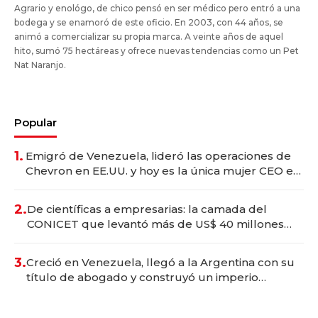
Agrario y enológo, de chico pensó en ser médico pero entró a una
bodega y se enamoró de este oficio. En 2003, con 44 años, se
animó a comercializar su propia marca. A veinte años de aquel
hito, sumó 75 hectáreas y ofrece nuevas tendencias como un Pet
Nat Naranjo.
Popular
1.
Emigró de Venezuela, lideró las operaciones de
Chevron en EE.UU. y hoy es la única mujer CEO en
Vaca Muerta
2.
De científicas a empresarias: la camada del
CONICET que levantó más de US$ 40 millones
para fundar startups biotech
3.
Creció en Venezuela, llegó a la Argentina con su
título de abogado y construyó un imperio
gastronómico que revoluciona las marcas "fast
premium"