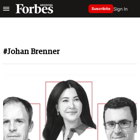
Sign In
Suscribite
#Johan Brenner