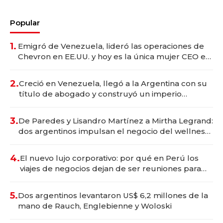
Popular
1.
Emigró de Venezuela, lideró las operaciones de
Chevron en EE.UU. y hoy es la única mujer CEO en
Vaca Muerta
2.
Creció en Venezuela, llegó a la Argentina con su
título de abogado y construyó un imperio
gastronómico que revoluciona las marcas "fast
premium"
3.
De Paredes y Lisandro Martínez a Mirtha Legrand:
dos argentinos impulsan el negocio del wellness
deportivo y el cuidado corporal
4.
El nuevo lujo corporativo: por qué en Perú los
viajes de negocios dejan de ser reuniones para
convertirse en experiencias transformadoras
5.
Dos argentinos levantaron US$ 6,2 millones de la
mano de Rauch, Englebienne y Woloski