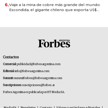
6.
Viaje a la mina de cobre más grande del mundo:
Escondida, el gigante chileno que exporta US$
14.000 millones anuales
Contactos
Comercial:
publicidad@forbesargentina.com
Editorial:
info@forbesargentina.com
Summit:
summitforbes@forbesargentina.com
Suscripciones:
suscripciones@forbes.ar
Forbes Argentina es publicada por HT Media SA.
MediaKit
|
Newsletter
|
Contacto
|
Valores y estándares editoriales
|