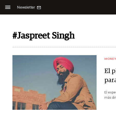
Newsletter
#Jaspreet Singh
MONE
El p
par
El expe
más din