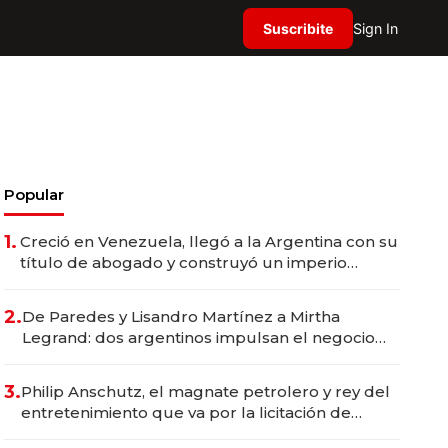
Suscribite
Sign In
Popular
1.
Creció en Venezuela, llegó a la Argentina con su
título de abogado y construyó un imperio
gastronómico que revoluciona las marcas "fast
premium"
2.
De Paredes y Lisandro Martínez a Mirtha
Legrand: dos argentinos impulsan el negocio
del wellness deportivo y el cuidado corporal
3.
Philip Anschutz, el magnate petrolero y rey del
entretenimiento que va por la licitación de
Tecnópolis junto a Fénix