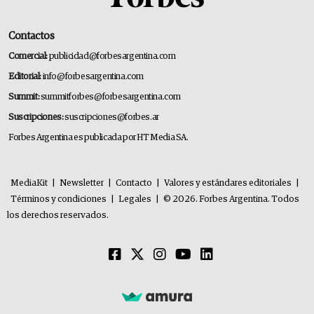
Contactos
Comercial:
publicidad@forbesargentina.com
Editorial:
info@forbesargentina.com
Summit:
summitforbes@forbesargentina.com
Suscripciones:
suscripciones@forbes.ar
Forbes Argentina es publicada por HT Media SA.
MediaKit
|
Newsletter
|
Contacto
|
Valores y estándares editoriales
|
Términos y condiciones
|
Legales
|
© 2026. Forbes Argentina. Todos
los derechos reservados.