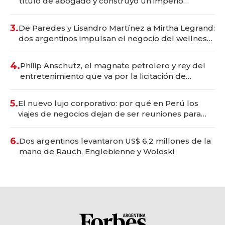
título de abogado y construyó un imperio
gastronómico que revoluciona las marcas "fast
premium"
3.
De Paredes y Lisandro Martínez a Mirtha Legrand:
dos argentinos impulsan el negocio del wellness
deportivo y el cuidado corporal
4.
Philip Anschutz, el magnate petrolero y rey del
entretenimiento que va por la licitación de
Tecnópolis junto a Fénix
5.
El nuevo lujo corporativo: por qué en Perú los
viajes de negocios dejan de ser reuniones para
convertirse en experiencias transformadoras
6.
Dos argentinos levantaron US$ 6,2 millones de la
mano de Rauch, Englebienne y Woloski