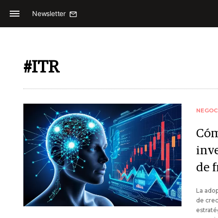
Newsletter
#ITR
NEGOC
Cómo
inve
de 
La adop
de crec
estraté