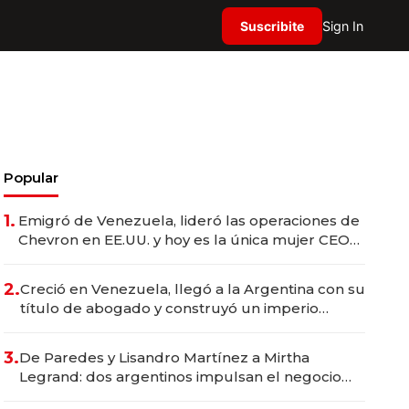
Suscribite
Sign In
Popular
1.
Emigró de Venezuela, lideró las operaciones de
Chevron en EE.UU. y hoy es la única mujer CEO
en Vaca Muerta
2.
Creció en Venezuela, llegó a la Argentina con su
título de abogado y construyó un imperio
gastronómico que revoluciona las marcas "fast
premium"
3.
De Paredes y Lisandro Martínez a Mirtha
Legrand: dos argentinos impulsan el negocio
del wellness deportivo y el cuidado corporal