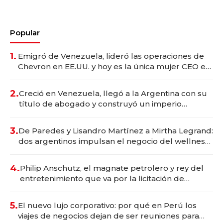
Popular
1.
Emigró de Venezuela, lideró las operaciones de
Chevron en EE.UU. y hoy es la única mujer CEO en
Vaca Muerta
2.
Creció en Venezuela, llegó a la Argentina con su
título de abogado y construyó un imperio
gastronómico que revoluciona las marcas "fast
premium"
3.
De Paredes y Lisandro Martínez a Mirtha Legrand:
dos argentinos impulsan el negocio del wellness
deportivo y el cuidado corporal
4.
Philip Anschutz, el magnate petrolero y rey del
entretenimiento que va por la licitación de
Tecnópolis junto a Fénix
5.
El nuevo lujo corporativo: por qué en Perú los
viajes de negocios dejan de ser reuniones para