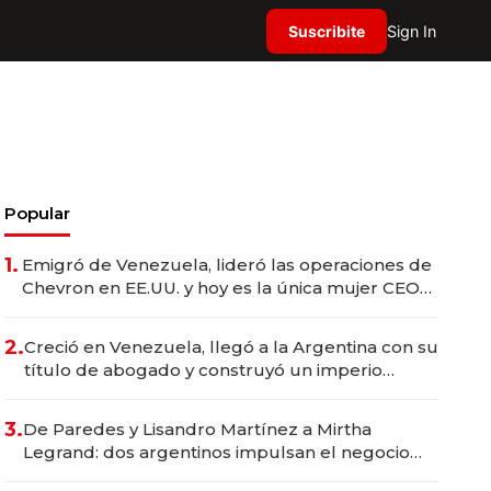
Suscribite
Sign In
Popular
1.
Emigró de Venezuela, lideró las operaciones de
Chevron en EE.UU. y hoy es la única mujer CEO
en Vaca Muerta
2.
Creció en Venezuela, llegó a la Argentina con su
título de abogado y construyó un imperio
gastronómico que revoluciona las marcas "fast
premium"
3.
De Paredes y Lisandro Martínez a Mirtha
Legrand: dos argentinos impulsan el negocio
del wellness deportivo y el cuidado corporal