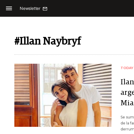
Newsletter
#Illan Naybryf
TODAY
Ilan
arg
Mia
Se suma
de la f
derrumb