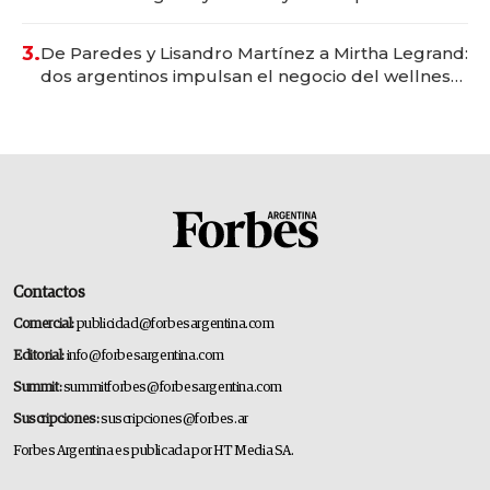
gastronómico que revoluciona las marcas "fast
premium"
3.
De Paredes y Lisandro Martínez a Mirtha Legrand:
dos argentinos impulsan el negocio del wellness
deportivo y el cuidado corporal
Contactos
Comercial:
publicidad@forbesargentina.com
Editorial:
info@forbesargentina.com
Summit:
summitforbes@forbesargentina.com
Suscripciones:
suscripciones@forbes.ar
Forbes Argentina es publicada por HT Media SA.